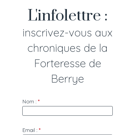
L'infolettre :
inscrivez-vous aux
chroniques de la
Forteresse de
Berrye
Lettre
Nom :
*
d'information
Email :
*