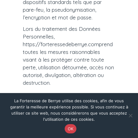
dispositifs standards tels que par
pare-feu, la pseudonymisation,
l’encryption et mot de passe.
Lors du traitement des Données
Personnelles,
https://forteressedeberrye.comprend
toutes les mesures raisonnables
visant à les protéger contre toute
perte, utilisation détournée, accès non
autorisé, divulgation, altération ou
destruction.
9. Liens hypertextes « cookies » et
La Forteresse de Berrye utilise des cookies, afin de vous
garantir la meilleure expérience possible. Si vous continuez à
balises (“tags”) internet
utiliser ce site web, nous considérerons que vous acceptez
l'utilisation de ces cookies.
Le site
OK
https://forteressedeberrye.com