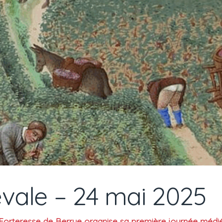
vale – 24 mai 2025
 Forteresse de Berrye organise sa première journée médié