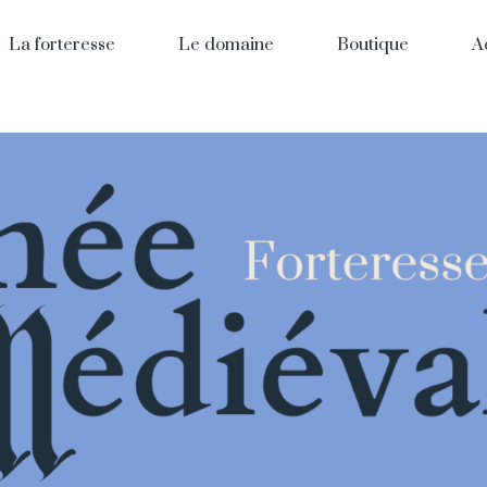
La forteresse
Le domaine
Boutique
A